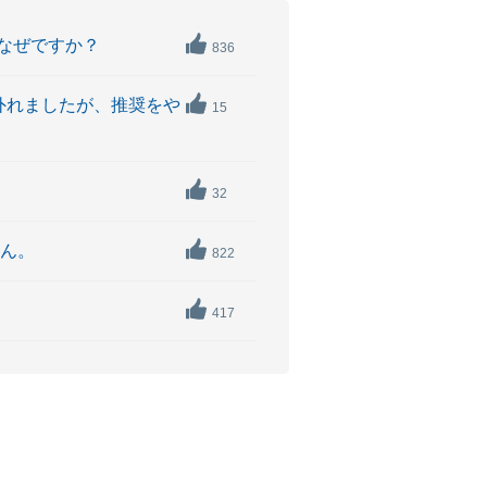
なぜですか？
836
ら外れましたが、推奨をや
15
32
せん。
822
417