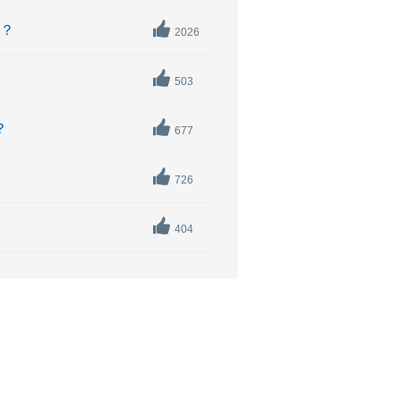
か？
2026
503
？
677
726
404