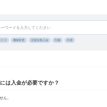
ＮＥＯ
機種変更
定額自動入金
印鑑
外貨
設には入金が必要ですか？
せん。