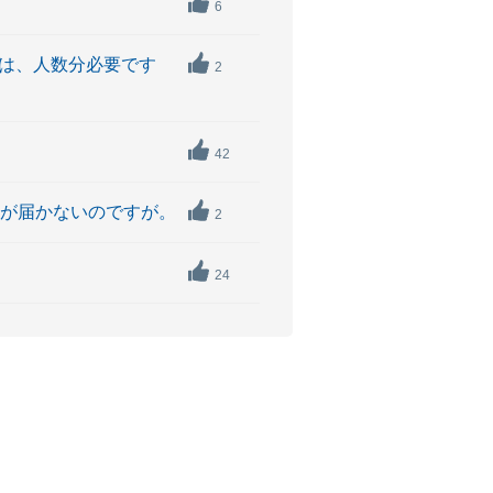
6
類は、人数分必要です
2
42
ドが届かないのですが。
2
24