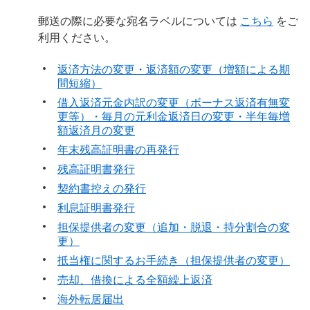
郵送の際に必要な宛名ラベルについては
こちら
をご
利用ください。
返済方法の変更・返済額の変更（増額による期
間短縮）
借入返済元金内訳の変更（ボーナス返済有無変
更等）・毎月の元利金返済日の変更・半年毎増
額返済月の変更
年末残高証明書の再発行
残高証明書発行
契約書控えの発行
利息証明書発行
担保提供者の変更（追加・脱退・持分割合の変
更）
抵当権に関するお手続き（担保提供者の変更）
売却、借換による全額繰上返済
海外転居届出