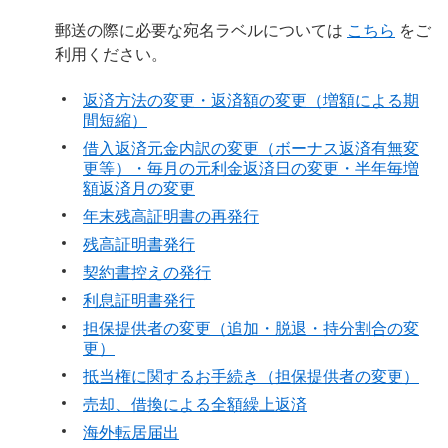
郵送の際に必要な宛名ラベルについては
こちら
をご
利用ください。
返済方法の変更・返済額の変更（増額による期
間短縮）
借入返済元金内訳の変更（ボーナス返済有無変
更等）・毎月の元利金返済日の変更・半年毎増
額返済月の変更
年末残高証明書の再発行
残高証明書発行
契約書控えの発行
利息証明書発行
担保提供者の変更（追加・脱退・持分割合の変
更）
抵当権に関するお手続き（担保提供者の変更）
売却、借換による全額繰上返済
海外転居届出