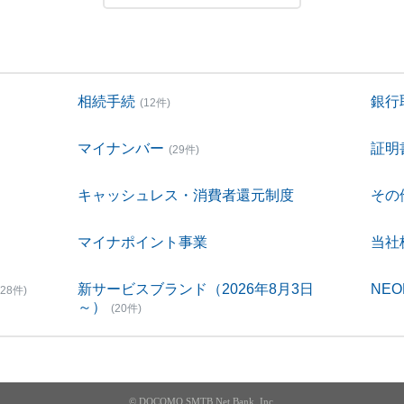
相続手続
銀行
(12件)
マイナンバー
証明
(29件)
キャッシュレス・消費者還元制度
その
マイナポイント事業
当社
新サービスブランド（2026年8月3日
NEO
(28件)
～）
(20件)
© DOCOMO SMTB Net Bank, Inc.