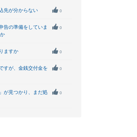
込先が分からない
0
申告の準備をしていま
0
すか
りますか
0
ですが、金銭交付金を
0
」が見つかり、まだ処
0