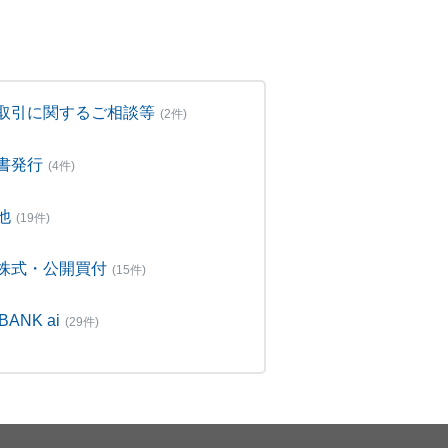
取引に関するご相談等
(2件)
書発行
(4件)
他
(19件)
株式・公開買付
(15件)
BANK ai
(29件)