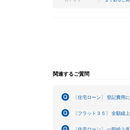
関連するご質問
〔住宅ローン〕 登記費用
〔フラット３５〕 全額繰
〔住宅ローン〕 一部繰上