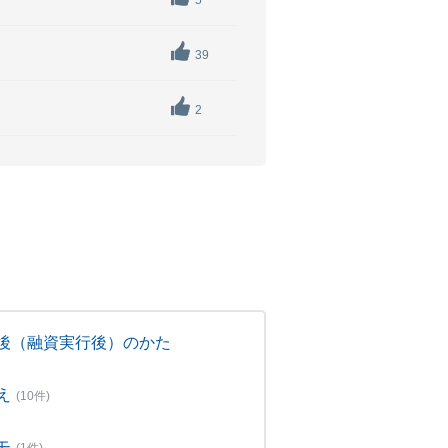
5
39
2
後（融資実行後）のかた
え
(10件)
モ