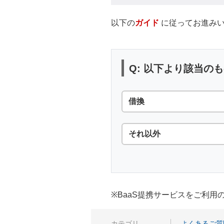
以下の
ガイド
に従ってお進みい
Q: 以下より該当の
借換
それ以外
※BaaS提携サービスをご利
カテゴリ
よくあるご質