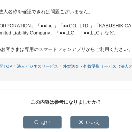
法人名称を確認できれば問題ございません。
RATION」「●●Inc.」「●●CO., LTD.」「KABUSHIKIG
d Liability Company」「●●LLC」「●●,LLC」など。
用のお客さまは専用のスマートフォンアプリからご利用ください
問TOP
法人ビジネスサービス
外貨送金・外貨受取サービス（法人
この内容は参考になりましたか？
はい
いいえ