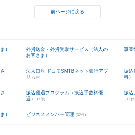
戻る
さま）
外貨送金・外貨受取サービス（法人の
事業性
お客さま）
客さ
法人口座 ドコモSMTBネット銀行アプ
振込
リ
料）
(3件)
客さ
振込優遇プログラム（振込手数料優
振込
遇）
(7件)
(11件
さま）
ビジネスメンバー管理
(32件)