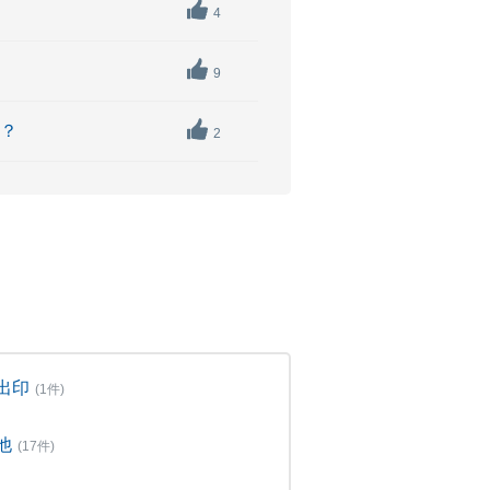
4
9
か？
2
出印
(1件)
他
(17件)