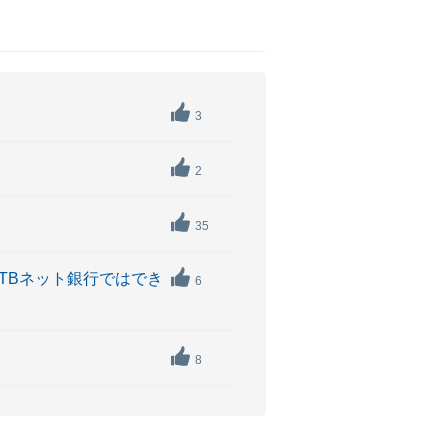
3
2
35
SMTBネット銀行ではでき
6
8