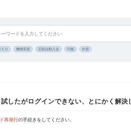
ＮＥＯ
機種変更
定額自動入金
印鑑
外貨
々試したがログインできない、とにかく解決
ド再発行
の手続きをしてください。