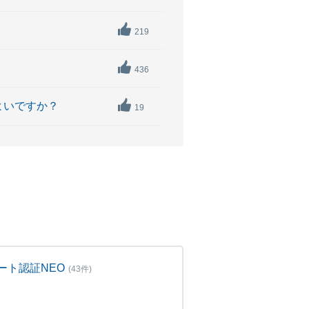
219
436
よいですか？
19
ート認証NEO
(43件)