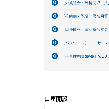
〔外貨送金・外貨受取〈法
〔公的個人認証〕署名用電
〔口座情報〕電話番号変更
〔パスワード〕 ユーザー
〔事業性融資dayta〕W
口座開設