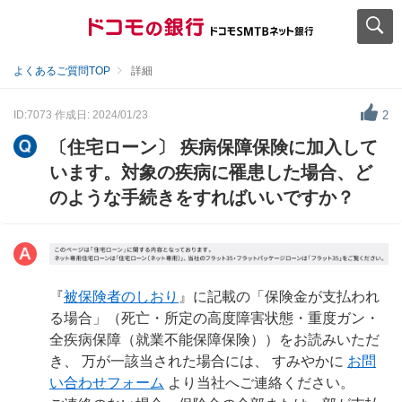
よくあるご質問TOP
詳細
ID:7073
作成日: 2024/01/23
2
〔住宅ローン〕 疾病保障保険に加入して
います。対象の疾病に罹患した場合、ど
のような手続きをすればいいですか？
『
被保険者のしおり
』に記載の「保険金が支払われ
る場合」（死亡・所定の高度障害状態・重度ガン・
全疾病保障（就業不能保障保険））をお読みいただ
き、 万が一該当された場合には、 すみやかに
お問
い合わせフォーム
より当社へご連絡ください。