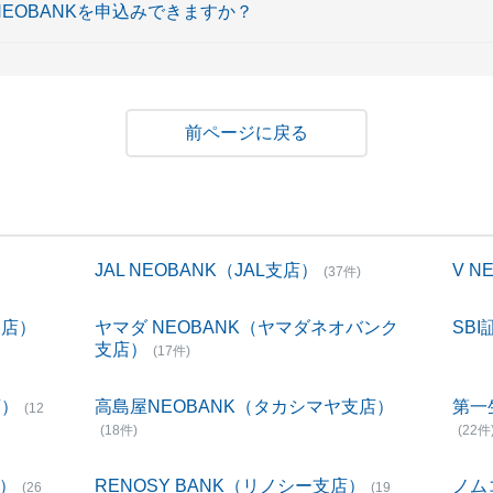
NEOBANKを申込みできますか？
戻る
JAL NEOBANK（JAL支店）
V 
(37件)
支店）
ヤマダ NEOBANK（ヤマダネオバンク
SBI
支店）
(17件)
店）
高島屋NEOBANK（タカシマヤ支店）
第一
(12
(18件)
(22件
店）
RENOSY BANK（リノシー支店）
ノム
(26
(19