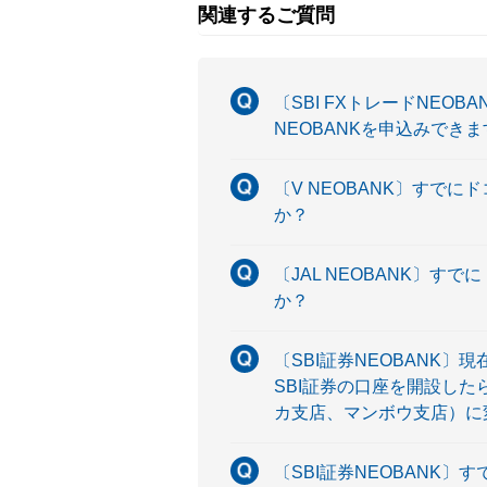
関連するご質問
〔SBI FXトレードNEO
NEOBANKを申込みでき
〔V NEOBANK〕すでに
か？
〔JAL NEOBANK〕す
か？
〔SBI証券NEOBANK
SBI証券の口座を開設した
カ支店、マンボウ支店）に
〔SBI証券NEOBANK