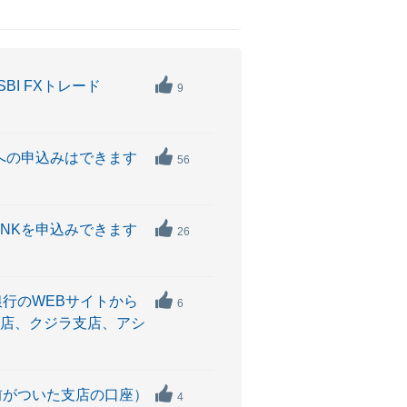
BI FXトレード
9
Kへの申込みはできます
56
BANKを申込みできます
26
銀行のWEBサイトから
6
支店、クジラ支店、アシ
名前がついた支店の口座）
4