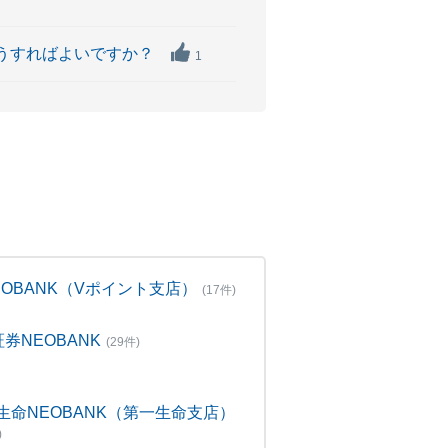
、どうすればよいですか？
1
NEOBANK（Vポイント支店）
(17件)
証券NEOBANK
(29件)
生命NEOBANK（第一生命支店）
)