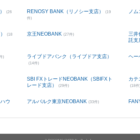
店）
RENOSY BANK（リノシー支店）
ノム
(26
(19
件)
店）
京王NEOBANK
三井
(18
(27件)
託支
ライブドアバンク（ライブドア支店）
ヘー
件)
(14件)
SBI FXトレードNEOBANK（SBIFXト
カテ
レード支店）
(29件)
(18件
宝ハウ
アルバルク東京NEOBANK
FAN
(33件)