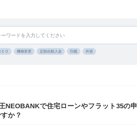
ＮＥＯ
機種変更
定額自動入金
印鑑
外貨
京王NEOBANKで住宅ローンやフラット35
ですか？