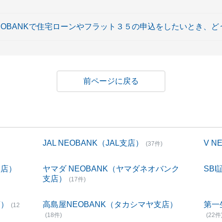
AL NEOBANKで住宅ローンやフラット３５の申込をしたいとき
戻る
JAL NEOBANK（JAL支店）
V 
(37件)
支店）
ヤマダ NEOBANK（ヤマダネオバンク
SBI
支店）
(17件)
店）
高島屋NEOBANK（タカシマヤ支店）
第一
(12
(18件)
(22件