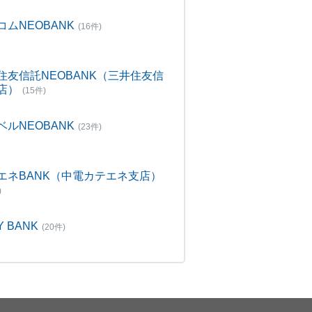
コムNEOBANK
(16件)
住友信託NEOBANK（三井住友信
店）
(15件)
ベルNEOBANK
(23件)
エネBANK（中電カテエネ支店）
)
Y BANK
(20件)