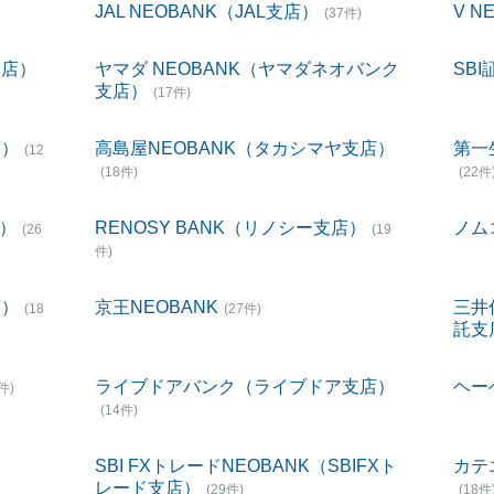
JAL NEOBANK（JAL支店）
V 
(37件)
支店）
ヤマダ NEOBANK（ヤマダネオバンク
SBI
支店）
(17件)
店）
高島屋NEOBANK（タカシマヤ支店）
第一
(12
(18件)
(22件
店）
RENOSY BANK（リノシー支店）
ノム
(26
(19
件)
店）
京王NEOBANK
三井
(18
(27件)
託支
ライブドアバンク（ライブドア支店）
ヘー
件)
(14件)
SBI FXトレードNEOBANK（SBIFXト
カテ
レード支店）
(29件)
(18件