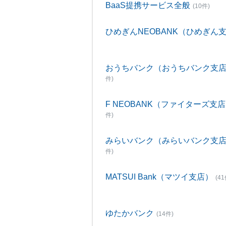
BaaS提携サービス全般
(10件)
ひめぎんNEOBANK（ひめぎん
おうちバンク（おうちバンク支
件)
F NEOBANK（ファイターズ支
件)
みらいバンク（みらいバンク支
件)
MATSUI Bank（マツイ支店）
(41
ゆたかバンク
(14件)