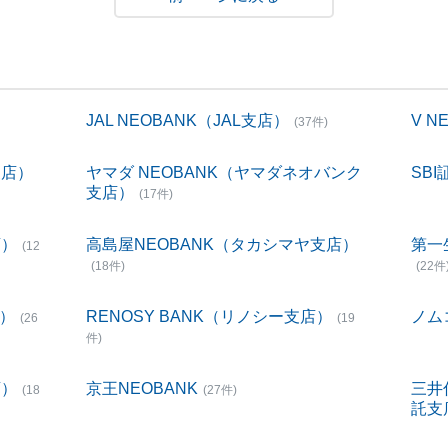
JAL NEOBANK（JAL支店）
V 
(37件)
支店）
ヤマダ NEOBANK（ヤマダネオバンク
SBI
支店）
(17件)
店）
高島屋NEOBANK（タカシマヤ支店）
第一
(12
(18件)
(22件
店）
RENOSY BANK（リノシー支店）
ノム
(26
(19
件)
店）
京王NEOBANK
三井
(18
(27件)
託支