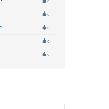
？
0
0
？
0
0
0