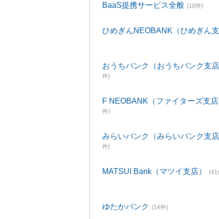
BaaS提携サービス全般
(10件)
ひめぎんNEOBANK（ひめぎん
おうちバンク（おうちバンク支
件)
F NEOBANK（ファイターズ支
件)
みらいバンク（みらいバンク支
件)
MATSUI Bank（マツイ支店）
(41
ゆたかバンク
(14件)