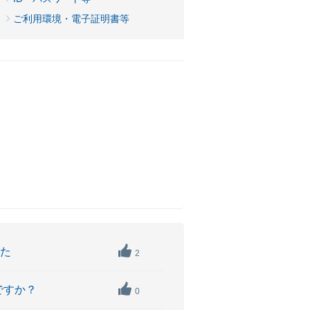
）
ご利用環境・電子証明書等
した
2
ですか？
0