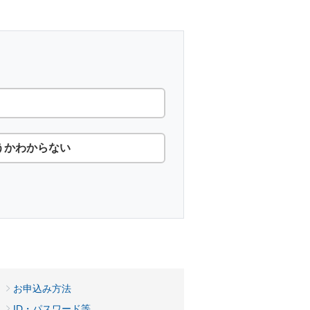
うかわからない
。
）
お申込み方法
）
ID・パスワード等