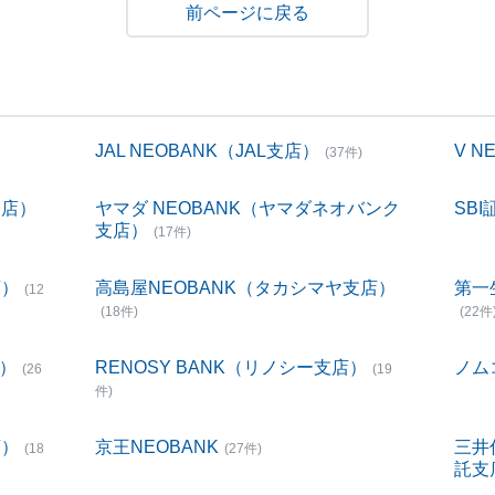
戻る
JAL NEOBANK（JAL支店）
V 
(37件)
支店）
ヤマダ NEOBANK（ヤマダネオバンク
SBI
支店）
(17件)
店）
高島屋NEOBANK（タカシマヤ支店）
第一
(12
(18件)
(22件
店）
RENOSY BANK（リノシー支店）
ノム
(26
(19
件)
店）
京王NEOBANK
三井
(18
(27件)
託支