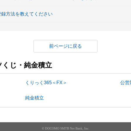
会員登録方法を教えてください
戻る
ツくじ・純金積立
くりっく365＜FX＞
公営
純金積立
© DOCOMO SMTB Net Bank, Inc.