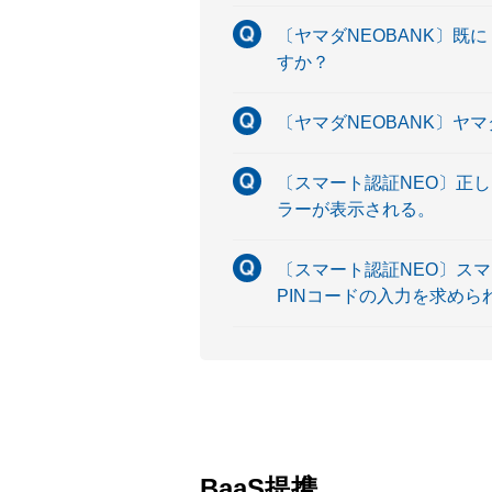
〔ヤマダNEOBANK〕既
すか？
〔ヤマダNEOBANK〕ヤ
〔スマート認証NEO〕正し
ラーが表示される。
〔スマート認証NEO〕ス
PINコードの入力を求め
BaaS提携