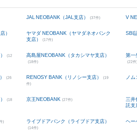
JAL NEOBANK（JAL支店）
V 
(37件)
支店）
ヤマダ NEOBANK（ヤマダネオバンク
SBI
支店）
(17件)
店）
高島屋NEOBANK（タカシマヤ支店）
第一
(12
(18件)
(22件
店）
RENOSY BANK（リノシー支店）
ノム
(26
(19
件)
店）
京王NEOBANK
三井
(18
(27件)
託支
ライブドアバンク（ライブドア支店）
ヘー
件)
(14件)