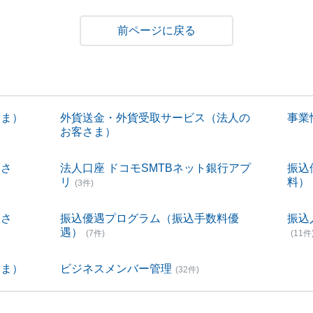
戻る
さま）
外貨送金・外貨受取サービス（法人の
事業性
お客さま）
客さ
法人口座 ドコモSMTBネット銀行アプ
振込
リ
料）
(3件)
客さ
振込優遇プログラム（振込手数料優
振込
遇）
(7件)
(11件
さま）
ビジネスメンバー管理
(32件)