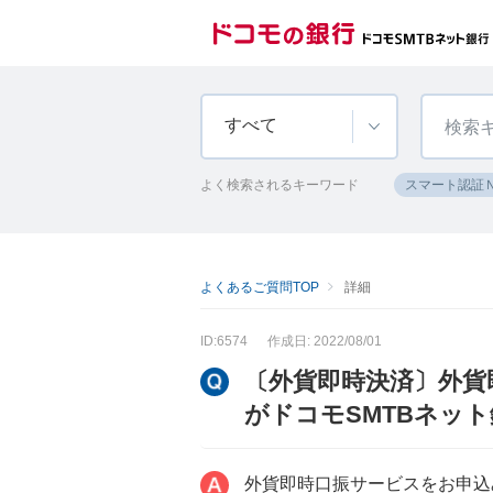
すべて
よく検索されるキーワード
スマート認証
よくあるご質問TOP
詳細
ID:6574
作成日: 2022/08/01
〔外貨即時決済〕外貨
がドコモSMTBネッ
外貨即時口振サービスをお申込