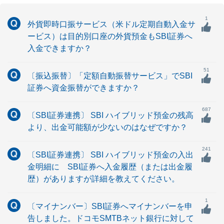
1
外貨即時口振サービス（米ドル定期自動入金サ
ービス）は目的別口座の外貨預金もSBI証券へ
入金できますか？
51
〔振込振替〕「定額自動振替サービス」でSBI
証券へ資金振替ができますか？
687
〔SBI証券連携〕 SBI ハイブリッド預金の残高
より、出金可能額が少ないのはなぜですか？
241
〔SBI証券連携〕 SBI ハイブリッド預金の入出
金明細に SBI証券へ入金履歴（または出金履
歴）がありますが詳細を教えてください。
1
〔マイナンバー〕SBI証券へマイナンバーを申
告しました。ドコモSMTBネット銀行に対して