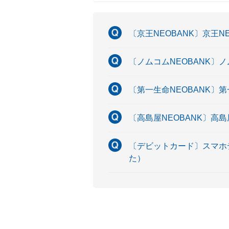
〔京王NEOBANK〕京王
〔ノムコムNEOBANK〕
〔第一生命NEOBANK〕
〔高島屋NEOBANK〕高
〔デビットカード〕スマホデ
た）