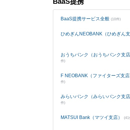
BaaS提携
BaaS提携サービス全般
(10件)
ひめぎんNEOBANK（ひめぎん
おうちバンク（おうちバンク支
件)
F NEOBANK（ファイターズ支
件)
みらいバンク（みらいバンク支
件)
MATSUI Bank（マツイ支店）
(41