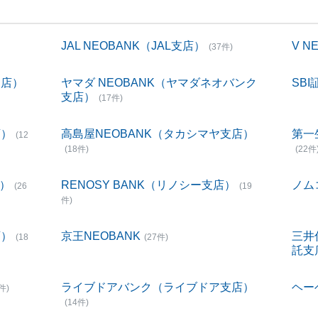
JAL NEOBANK（JAL支店）
V 
(37件)
支店）
ヤマダ NEOBANK（ヤマダネオバンク
SBI
支店）
(17件)
店）
高島屋NEOBANK（タカシマヤ支店）
第一
(12
(18件)
(22件
店）
RENOSY BANK（リノシー支店）
ノム
(26
(19
件)
店）
京王NEOBANK
三井
(18
(27件)
託支
ライブドアバンク（ライブドア支店）
ヘー
件)
(14件)