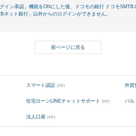
グイン承認」機能をONにした後、ドコモの銀行 ドコモSMT
MTBネット銀行」以外からのログインができません。
戻る
スマート認証
外貨
(2件)
住宅ローンLINEチャットサポート
パル
(9件)
法人口座
(4件)