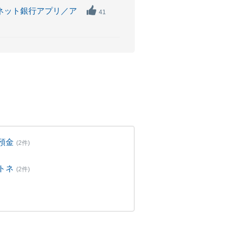
Bネット銀行アプリ／ア
41
預金
(2件)
トネ
(2件)