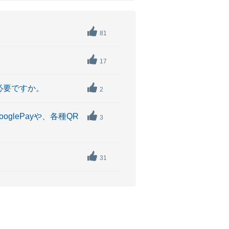
81
17
必要ですか。
2
glePayや、各種QR
3
31