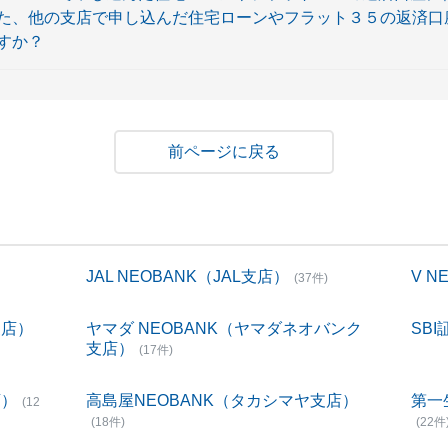
、他の支店で申し込んだ住宅ローンやフラット３５の返済口座にJ
すか？
戻る
JAL NEOBANK（JAL支店）
V 
(37件)
支店）
ヤマダ NEOBANK（ヤマダネオバンク
SBI
支店）
(17件)
店）
高島屋NEOBANK（タカシマヤ支店）
第一
(12
(18件)
(22件