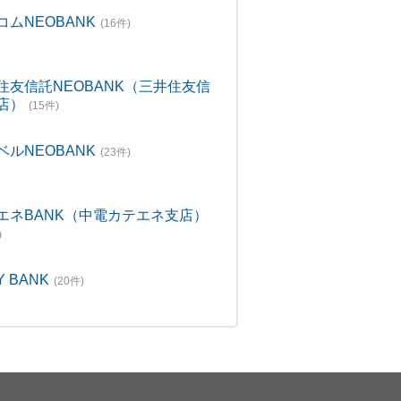
コムNEOBANK
(16件)
住友信託NEOBANK（三井住友信
店）
(15件)
ベルNEOBANK
(23件)
エネBANK（中電カテエネ支店）
)
Y BANK
(20件)