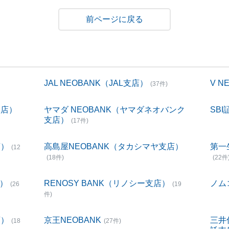
戻る
JAL NEOBANK（JAL支店）
V 
(37件)
支店）
ヤマダ NEOBANK（ヤマダネオバンク
SBI
支店）
(17件)
店）
高島屋NEOBANK（タカシマヤ支店）
第一
(12
(18件)
(22件
店）
RENOSY BANK（リノシー支店）
ノム
(26
(19
件)
店）
京王NEOBANK
三井
(18
(27件)