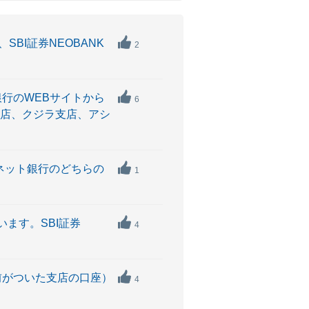
SBI証券NEOBANK
2
銀行のWEBサイトから
6
支店、クジラ支店、アシ
TBネット銀行のどちらの
1
います。SBI証券
4
名前がついた支店の口座）
4