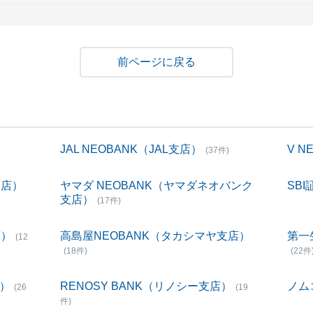
戻る
JAL NEOBANK（JAL支店）
V 
(37件)
支店）
ヤマダ NEOBANK（ヤマダネオバンク
SBI
支店）
(17件)
店）
高島屋NEOBANK（タカシマヤ支店）
第一
(12
(18件)
(22件
店）
RENOSY BANK（リノシー支店）
ノム
(26
(19
件)