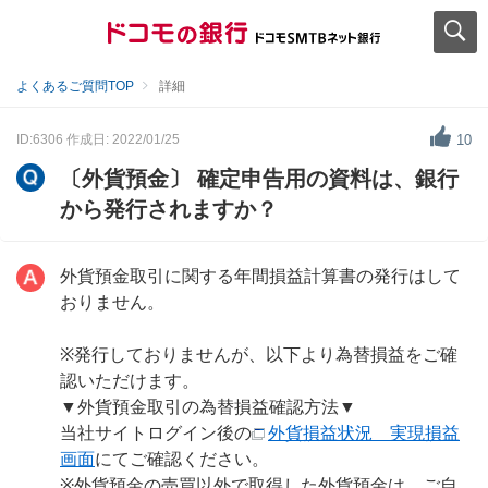
よくあるご質問TOP
詳細
ID:6306
作成日: 2022/01/25
10
〔外貨預金〕 確定申告用の資料は、銀行
から発行されますか？
外貨預金取引に関する年間損益計算書の発行はして
おりません。
※発行しておりませんが、以下より為替損益をご確
認いただけます。
▼外貨預金取引の為替損益確認方法▼
当社サイトログイン後の
外貨損益状況 実現損益
画面
にてご確認ください。
※外貨預金の売買以外で取得した外貨預金は、ご自