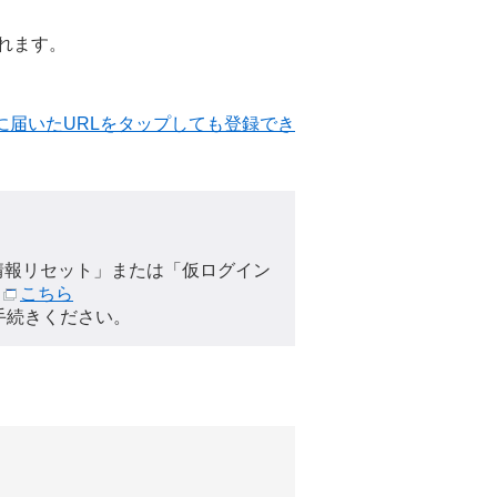
れます。
に届いたURLをタップしても登録でき
情報リセット」または「仮ログイン
は
こちら
手続きください。
。