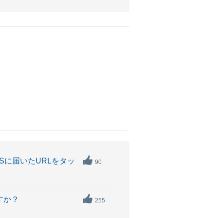
Sに届いたURLをタッ
90
すか？
255