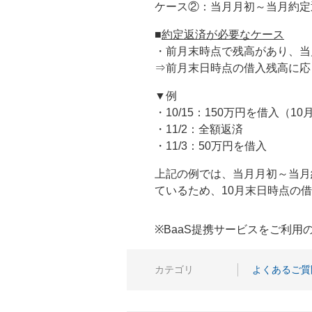
ケース②：当月月初～当月約定
■
約定返済が必要なケース
・前月末時点で残高があり、当
⇒前月末日時点の借入残高に応
▼例
・10/15：150万円を借入（1
・11/2：全額返済
・11/3：50万円を借入
上記の例では、当月月初～当月約
ているため、10月末日時点の借
※BaaS提携サービスをご利
カテゴリ
よくあるご質