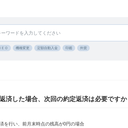
ＮＥＯ
機種変更
定額自動入金
印鑑
外貨
返済した場合、次回の約定返済は必要ですか
済を行い、前月末時点の残高が0円の場合