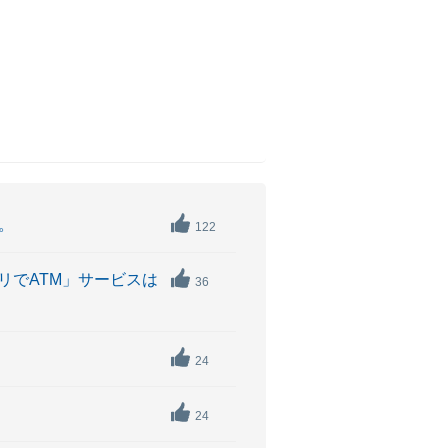
。
122
リでATM」サービスは
36
24
24