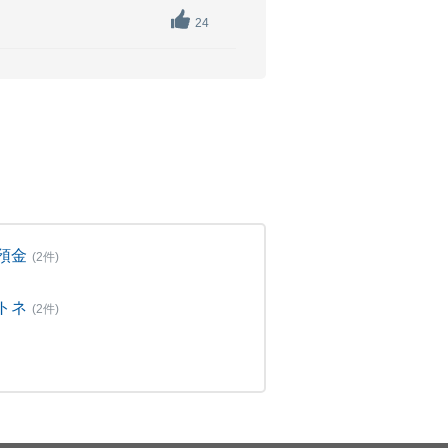
。
24
預金
(2件)
トネ
(2件)