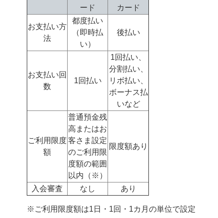
ード
カード
都度払い
お支払い方
（即時払
後払い
法
い）
1回払い、
分割払い、
お支払い回
1回払い
リボ払い、
数
ボーナス払
いなど
普通預金残
高またはお
ご利用限度
客さま設定
限度額あり
額
のご利用限
度額の範囲
以内（※）
入会審査
なし
あり
※ご利用限度額は1日・1回・1カ月の単位で設定