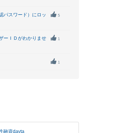
認パスワード）にロッ
5
ザーＩＤがわかりませ
1
1
融資dayta