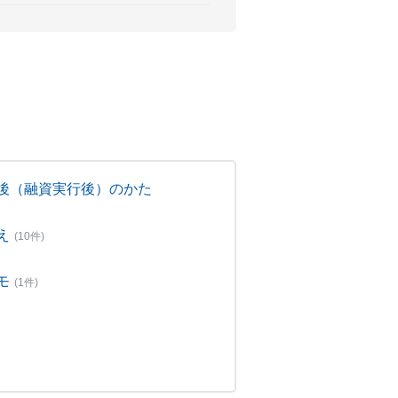
後（融資実行後）のかた
え
(10件)
モ
(1件)