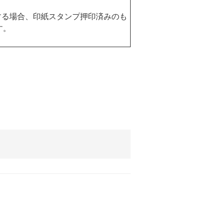
。
する場合、印紙スタンプ押印済みのも
す。
。
。