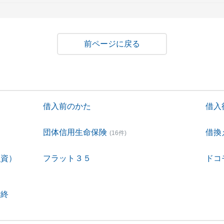
戻る
借入前のかた
借入
団体信用生命保険
借換
(16件)
融資）
フラット３５
ドコ
付終