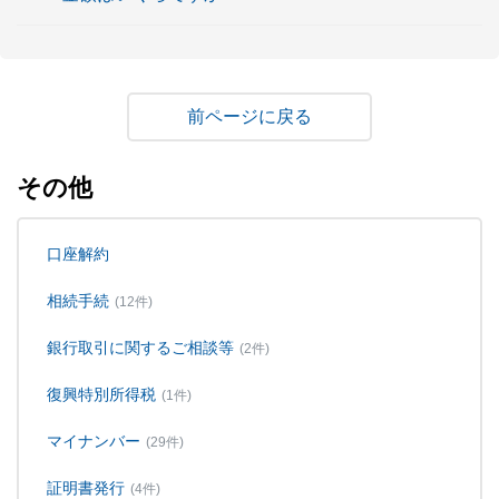
戻る
その他
口座解約
相続手続
(12件)
銀行取引に関するご相談等
(2件)
復興特別所得税
(1件)
マイナンバー
(29件)
証明書発行
(4件)