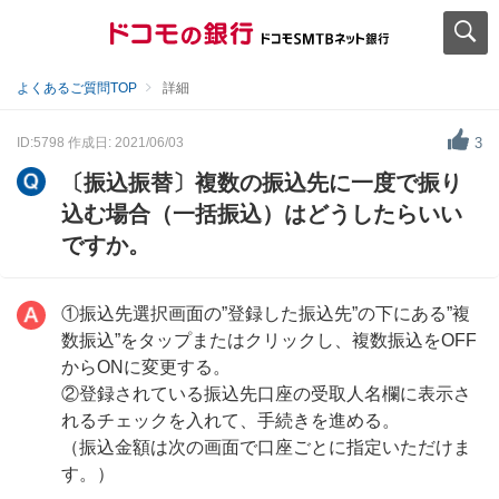
よくあるご質問TOP
詳細
ID:5798
作成日: 2021/06/03
3
〔振込振替〕複数の振込先に一度で振り
込む場合（一括振込）はどうしたらいい
ですか。
①振込先選択画面の”登録した振込先”の下にある”複
数振込”をタップまたはクリックし、複数振込をOFF
からONに変更する。
②登録されている振込先口座の受取人名欄に表示さ
れるチェックを入れて、手続きを進める。
（振込金額は次の画面で口座ごとに指定いただけま
す。）