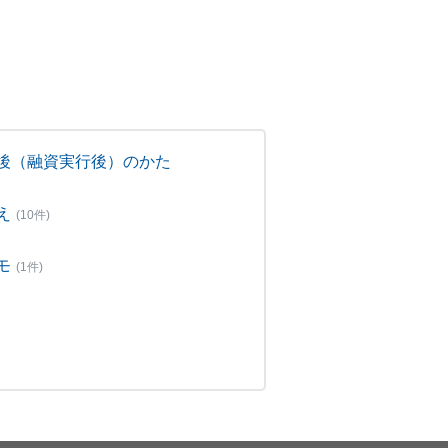
後（融資実行後）のかた
え
(10件)
モ
(1件)