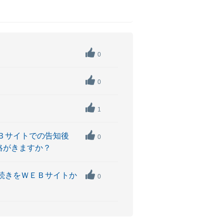
0
0
1
Ｂサイトでの告知後
0
絡がきますか？
手続きをＷＥＢサイトか
0