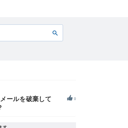
のメールを破棄して
0
？