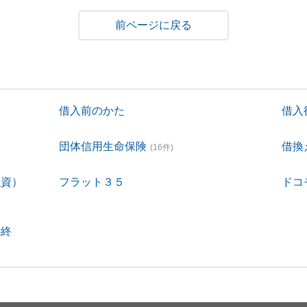
戻る
借入前のかた
借入
団体信用生命保険
借換
(16件)
融資）
フラット３５
ドコ
付終