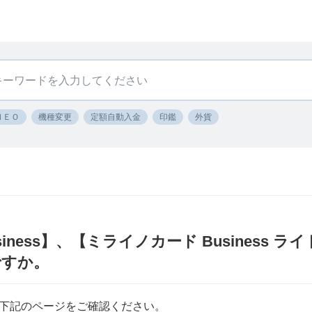
ＮＥＯ
機種変更
定額自動入金
印鑑
外貨
iness】、【ミライノカード Business 
ですか。
下記のページをご確認ください。