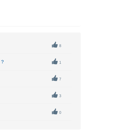
8
か？
1
7
3
0