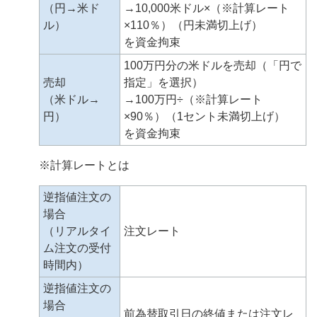
（円→米ド
→10,000米ドル×（※計算レート
ル）
×110％）（円未満切上げ）
を資金拘束
100万円分の米ドルを売却（「円で
売却
指定」を選択）
（米ドル→
→100万円÷（※計算レート
円）
×90％）（1セント未満切上げ）
を資金拘束
※計算レートとは
逆指値注文の
場合
（リアルタイ
注文レート
ム注文の受付
時間内）
逆指値注文の
場合
前為替取引日の終値または注文レ