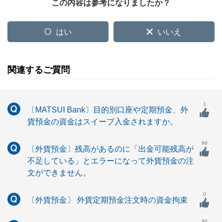
この内容は参考になりましたか？
はい
いいえ
関連するご質問
1
〔MATSUI Bank〕目的別口座や定期預金、外
貨預金の資金はスイープ入金されますか。
96
〔外貨預金〕残高があるのに「出金可能残高が
不足している」とエラーになって外貨預金の注
文ができません。
0
〔外貨預金〕 外貨定期預金注文時の資金拘束
60