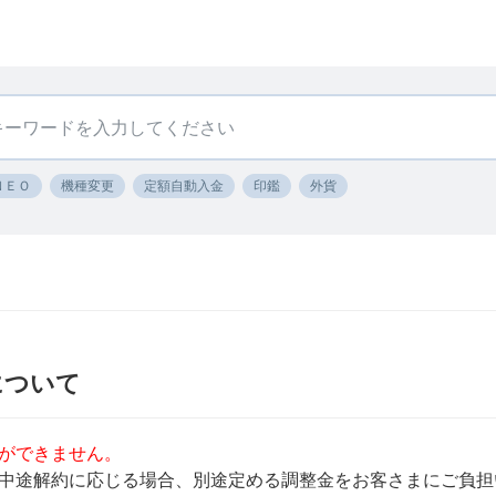
ＮＥＯ
機種変更
定額自動入金
印鑑
外貨
について
ができません。
中途解約に応じる場合、別途定める調整金をお客さまにご負担