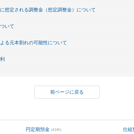
時に想定される調整金（想定調整金）について
について
による元本割れの可能性について
金利
戻る
円定期預金
仕組
(43件)