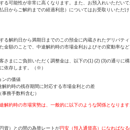
する可能性が非常に高くなります。また、お預入れいただいて
払日からご解約までの経過利息）についてはお受取りいただけ
する解約日から満期日までのこの預金に内蔵されたデリバティ
た金額のことで、中途解約時の市場金利およびその変動率など
さまにご負担いただく調整金は、以下の(1) (2) (3)の通り
に依存します。（※）
ョンの価値
途解約時の残存期間に対応する市場金利との差
（事務手数料含む）
途解約時の市場実勢は、一般的に以下のような関係となります
円貨）との間の為替レートが
円安（預入通貨高）になればなる