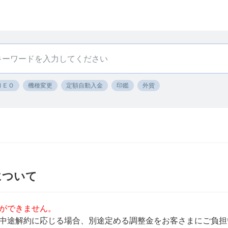
ＮＥＯ
機種変更
定額自動入金
印鑑
外貨
について
ができません。
中途解約に応じる場合、別途定める調整金をお客さまにご負担