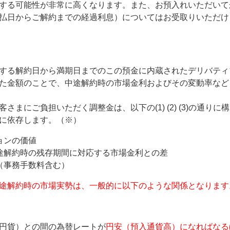
する可能性が非常に高くなります。また、お預入れいただいて
払日からご解約までの経過利息）についてはお受取りいただけ
する解約日から満期日までのこの預金に内蔵されたデリバティ
た金額のことで、中途解約時の市場金利およびその変動率など
さまにご負担いただく調整金は、以下の(1) (2) (3)の通り
に依存します。（※）
ョンの価値
途解約時の残存期間に対応する市場金利との差
（事務手数料含む）
途解約時の市場実勢は、一般的に以下のような関係となります
円貨）との間の為替レートが
円安（預入通貨高）になればなる