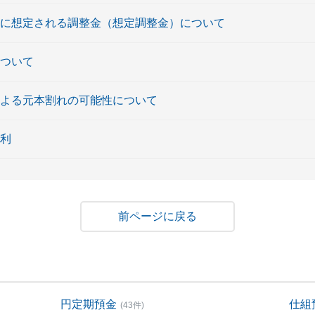
時に想定される調整金（想定調整金）について
について
による元本割れの可能性について
金利
戻る
円定期預金
仕組
(43件)