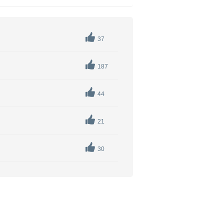
37
187
44
21
30