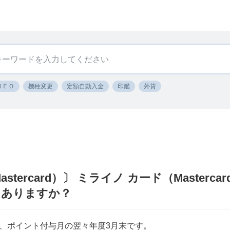
ＮＥＯ
機種変更
定額自動入金
印鑑
外貨
tercard）〕 ミライノ カード（Masterc
はありますか？
、ポイント付与月の翌々年度3月末です。