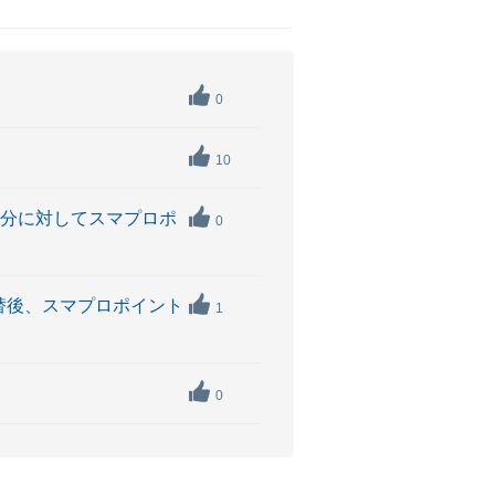
0
10
ド利用分に対してスマプロポ
0
ド切替後、スマプロポイント
1
0